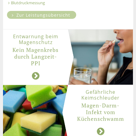
Blutdruckmessung
Zur Leistungsübersicht
Entwarnung beim
Magenschutz
Kein Magenkrebs
durch Langzeit-
PPI
Gefährliche
Keimschleuder
Magen-Darm-
Infekt vom
Küchenschwamm