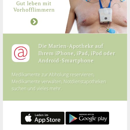
Gut leben mit
Vorhofflimmern
Die Marien-Apotheke auf
Ihrem iPhone, iPad, iPod oder
Android-Smartphone
Medikamente zur Abholung reservieren,
Medikamente verwalten, Notdienstapotheken
suchen und vieles mehr.